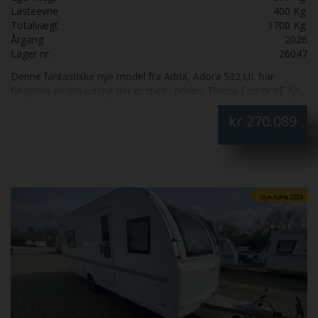
Lasteevne
400 Kg.
Totalvægt
1700 Kg.
Årgang
2026
Lager nr.
26047
Denne fantastiske nye model fra Adria, Adora 532 UL har
følgende ekstra udstyr der er med i prisen: Truma Combi 6E fyr,
TV-holder, smartbox opbevaring i gaskasse, udendørs multistik
kr
270.089
og sengebetræk.