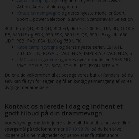
Adria camopingvogne
og deres nyeste serier, Aviva,
Action, Adora, Alpina og Altea
Knaus campingvogne
og deres nyeste modeller Sport,
Sport E-power Selection, Sudwind, Scandinavian Selection
400 LK og QD, 420 QD, 450 FU, 460 EU, 500 EU, UR, RU, QDK g
PF, 540 UE og FDK, 550 FSK, 580 UF, QS, 590 UE og UK, 650
UDF, PEB, PXB, FSX, LUX og 750 UFK
Kabe campingvogne
og deres nyeste serier, ESTATE,
ÆDELSTEN, ROYAL, HACIENDA, IMPERIAL/HACIENDA, S
LMC campingvogne
og deres nyeste modeller, SASSINO,
VIVO, STYLE, MUSICA, STYLE LIFT, EXQUISITE VIP
Du er altid velkommen til at besøge vores butik i Randers, så du
selv kan få syn for sagen og få en kyndig gennemgang af vores
dygtige medarbejdere.
Kontakt os allerede i dag og indhent et
godt tilbud på din drømmevogn
Vores kyndige medarbejdere sidder altid klar til at besvare dine
spørgsmål på telefonnummer
87 10 98 70
, så du kan blive
klogere på dine muligheder og behov eller få stillet andre