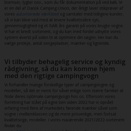
tryghed når du investerer i din drømme‑campingvogn. 💰
bremser, lygter osv., som du får dokumentation på ved køb. Vi
Attraktiv finansiering Vi tilbyder fleksibel finansiering, så du kan
er en del af Dansk Camping Union, der årligt laver stikprøver af
tilpasse købet til dit budget – med konkurrencedygtige vilkår og
vores
autoriserede værksted
og samtaler med tidligere kunder,
mulighed for lavere udbetaling. 📈 Kontakt os for at høre mere
så vi kan blive ved med at levere kvalitetssikre syn,
om dine muligheder – vi hjælper dig med en løsning der passer
gennemsigtighed og et fuldt års garanti på vores brugte vogne.
til dig og din familie. 🚐 Overblik ✔️ Model: Adria Adora 663 UT
Vi har et bredt sortiment, og du kan med fordel udnytte vores
Alde ✔️ Årgang: 2026 ✔️ Pladser: 4 sove, 5–6 sidde ✔️
system øverst på siden til at optimere din søgen. Her kan du
Centralvarme: Alde ✔️ Garanti: 10 års tæthedsgaranti ✔️
vælge prisleje, antal sengepladser, mærker og lignende.
Finansiering: Ja – efter aftale 📞 Kontakt os i dag for fremvisning,
prøvetur eller finansieringstilbud – gør dig klar til at skabe minder
for livet med Adria Adora!
Vi tilbyder behagelig service og kyndig
rådgivning, så du kan komme hjem
med den rigtige campingvogn
Vi forhandler mange forskellige typer af campingvogne og
modeller, så det er nemt for såvel enlige som større familier at
finde deres optimale campingvogn hos os. Eftersom vores
forretning har stået på egne ben siden 2002 har vi opnået
erfaring med flere af markedets førende mærker såvel som
vogne i mellemklassen og de mere prisvenlige, men fortsat
kvalitetsrige, modeller. I vores nuværende 2021/2022-sortiment
finder du: