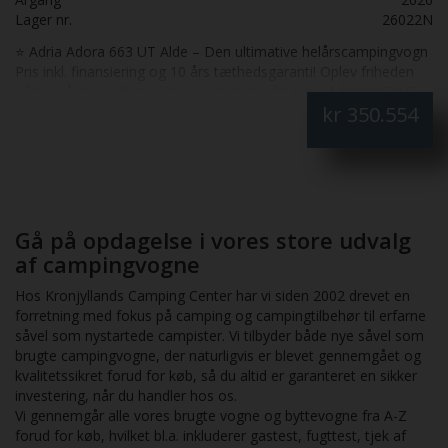
Lager nr.
26022N
⭐ Adria Adora 663 UT Alde – Den ultimative helårscampingvogn
Pris inkl. finansiering og 10 års tæthedsgaranti! Oplev friheden
på ture året rundt med denne 2026 model Adria Adora 663 UT
kr
350.554
Alde – en luksuriøs, veludstyret og elegant campingvogn
designet til både komfort og funktionalitet. Med plads til 4
sovepladser og 5‑6 siddepladser får du masser af rum til familie,
venner og oplevelser i naturen. 🏆 Komfort i særklasse Denne
Adora er spækket med detaljer og funktioner, der gør din
ferieoplevelse til noget helt særligt: Alde centralvarme – perfekt
til helårscamping og vinterture Elektrisk gulvvarme – behagelig
Gå på opdagelse i vores store udvalg
varme uden kuldebroer Rummelig og gennemtænkt indretning
af campingvogne
med enkeltsenge, rundsiddegruppe, hæve/sænkebord og god
opbevaring Fuldt udstyret køkken med 3 gasblus, køleskab og
Hos Kronjyllands Camping Center har vi siden 2002 drevet en
emhætte Moderne badeværelse med toilet og brusekabine Stor
forretning med fokus på camping og campingtilbehør til erfarne
panoramavindue og LED‑belysning giver lys og luft i vognen 🛠️
såvel som nystartede campister. Vi tilbyder både nye såvel som
Robust konstruktion & tryghed Adria har designet Adora‑serien
brugte campingvogne, der naturligvis er blevet gennemgået og
med fokus på kvalitet, styrke og daglig brugsglæde – fra de
kvalitetssikret forud for køb, så du altid er garanteret en sikker
aerodynamiske linjer til isolering og betjening. ✨ 10 års
investering, når du handler hos os.
tæthedsgaranti Det betyder, at du er sikret mod utætheder og
Vi gennemgår alle vores brugte vogne og byttevogne fra A-Z
skjulte konstruktionsfejl i hele garantiperioden – en ekstra
forud for køb, hvilket bl.a. inkluderer gastest, fugttest, tjek af