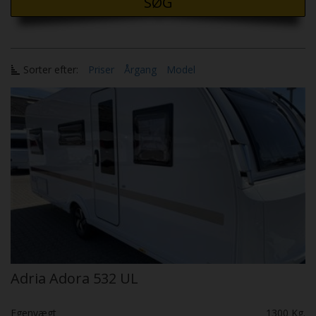
SØG
Sorter efter:
Priser
Årgang
Model
Adria Adora 532 UL
Egenvægt
1300 Kg.