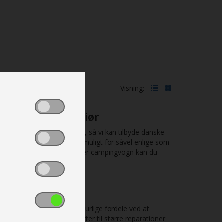
Visning:
og et flot interiør
nger, der følger med tiden, så vi kan tilbyde danske
er og størrelser, så det er muligt for såvel enlige som
 populære
Adria
. Under hver campingvogn kan du
gte vogne, er der flere naturlige fordele ved at
ko for, at du vil få udgifter til større reparationer