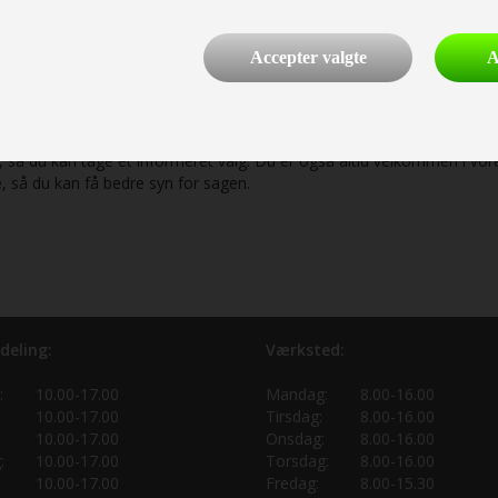
ælde være nemmere for dig og os som forhandlere og reparatører at f
 udstyr og en større luksus end ældre, brugte vogne.
Accepter valgte
A
bud på din nye campingvogn hos os
 besvare dine spørgsmål eller give dig inspiration til din næste camp
så du kan tage et informeret valg. Du er også altid velkommen i vore
så du kan få bedre syn for sagen.
deling:
Værksted:
:
10.00-17.00
Mandag:
8.00-16.00
10.00-17.00
Tirsdag:
8.00-16.00
10.00-17.00
Onsdag:
8.00-16.00
:
10.00-17.00
Torsdag:
8.00-16.00
10.00-17.00
Fredag:
8.00-15.30