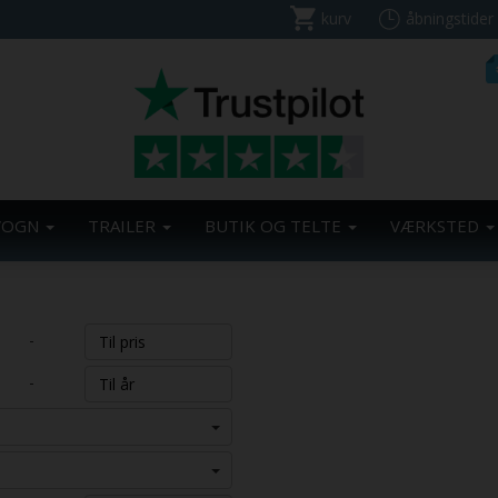
kurv
åbningstider
VOGN
TRAILER
BUTIK OG TELTE
VÆRKSTED
-
-