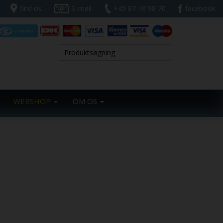
find os
E-mail
+45 87 10 98 70
facebook
WEBSHOP
OM OS