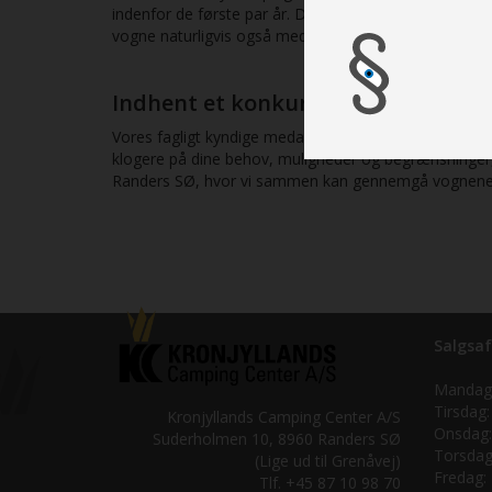
indenfor de første par år. Det kan også i flere tilf
vogne naturligvis også med nyere udstyr, mere ekstra
Indhent et konkurrencedygtigt til
Vores fagligt kyndige medarbejdere sidder klar til at
klogere på dine behov, muligheder og begrænsninger, 
Randers SØ, hvor vi sammen kan gennemgå vognene, 
Salgsaf
Mandag
Tirsdag:
Kronjyllands Camping Center A/S
Onsdag:
Suderholmen 10, 8960 Randers SØ
Torsdag
(Lige ud til Grenåvej)
Fredag:
Tlf. +45 87 10 98 70