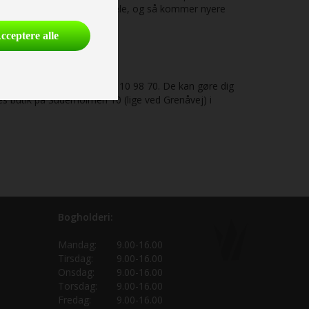
inde de nødvendige reservedele, og så kommer nyere
cceptere alle
ingvogn på telefonnummer 87 10 98 70. De kan gøre dig
s butik på Suderholmen 10 (lige ved Grenåvej) i
Bogholderi:
Mandag:
9.00-16.00
Tirsdag:
9.00-16.00
Onsdag:
9.00-16.00
Torsdag:
9.00-16.00
Fredag:
9.00-16.00