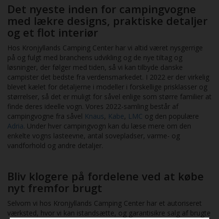
Det nyeste inden for campingvogne
med lækre designs, praktiske detaljer
og et flot interiør
Hos Kronjyllands Camping Center har vi altid været nysgerrige
på og fulgt med branchens udvikling og de nye tiltag og
løsninger, der følger med tiden, så vi kan tilbyde danske
campister det bedste fra verdensmarkedet. I 2022 er der virkelig
blevet kælet for detaljerne i modeller i forskellige prisklasser og
størrelser, så det er muligt for såvel enlige som større familier at
finde deres ideelle vogn. Vores 2022-samling består af
campingvogne fra såvel
Knaus
,
Kabe
,
LMC
og den populære
Adria
. Under hver campingvogn kan du læse mere om den
enkelte vogns lasteevne, antal sovepladser, varme- og
vandforhold og andre detaljer.
Bliv klogere på fordelene ved at købe
nyt fremfor brugt
Selvom vi hos Kronjyllands Camping Center har et autoriseret
værksted, hvor vi kan istandsætte, og garantisikre salg af brugte