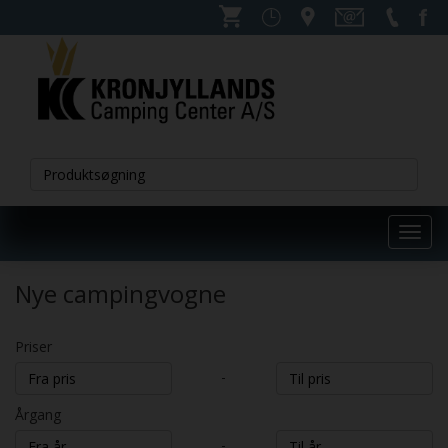
Toggl
navig
Nye campingvogne
Priser
-
Årgang
-