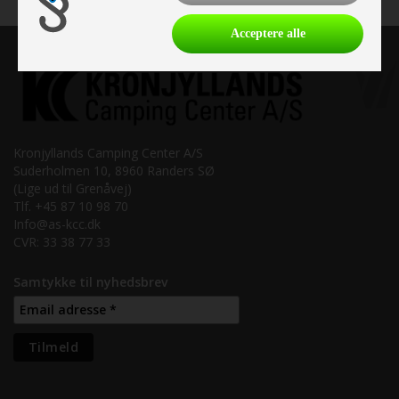
Acceptere alle
Kronjyllands Camping Center A/S
Suderholmen 10, 8960 Randers SØ
(Lige ud til Grenåvej)
Tlf. +45 87 10 98 70
Info@as-kcc.dk
CVR: 33 38 77 33
Samtykke til nyhedsbrev