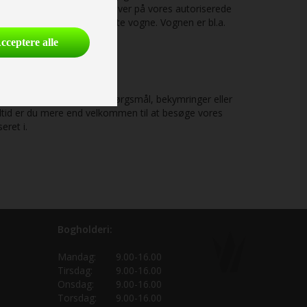
on, der årligt laver stikprøver på vores autoriserede
t års garanti på vores brugte vogne. Vognen er bl.a.
cceptere alle
erede i dag. Hvis du har spørgsmål, bekymringer eller
altid er du mere end velkommen til at besøge vores
eret i.
Bogholderi:
Mandag:
9.00-16.00
Tirsdag:
9.00-16.00
Onsdag:
9.00-16.00
Torsdag:
9.00-16.00