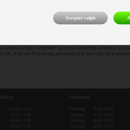
ormeret valg, når du handler hos os. Vi er en del af Dansk Camping Uni
blive ved med at levere kvalitetssikre syn, gennemsigtighed og et fuld
lket du modtager dokumentation for ved køb.
Accepter valgte
A
t campingvogn? Kontakt os allerede i dag!
ive dig et uforpligtende, godt tilbud på vores brugte campingvogne all
blive klogere på dine muligheder og vores nuværende sortiment. Som 
ers SØ, så du kan få en kyndig gennemgang af den vogn, du er interess
deling:
Værksted:
:
10.00-17.00
Mandag:
8.00-16.00
10.00-17.00
Tirsdag:
8.00-16.00
10.00-17.00
Onsdag:
8.00-16.00
:
10.00-17.00
Torsdag:
8.00-16.00