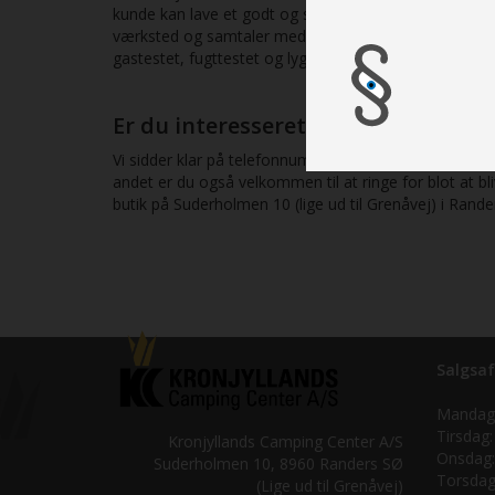
kunde kan lave et godt og sikkert køb og kan tage inf
værksted og samtaler med tidligere kunder, så vi kan 
gastestet, fugttestet og lygte- og bremsetestet, hvi
Er du interesseret i en beset, brug
Vi sidder klar på telefonnummeret 87 10 98 70 til at g
andet er du også velkommen til at ringe for blot at 
butik på Suderholmen 10 (lige ud til Grenåvej) i Rand
Salgsaf
Mandag
Tirsdag:
Kronjyllands Camping Center A/S
Onsdag:
Suderholmen 10, 8960 Randers SØ
Torsdag
(Lige ud til Grenåvej)