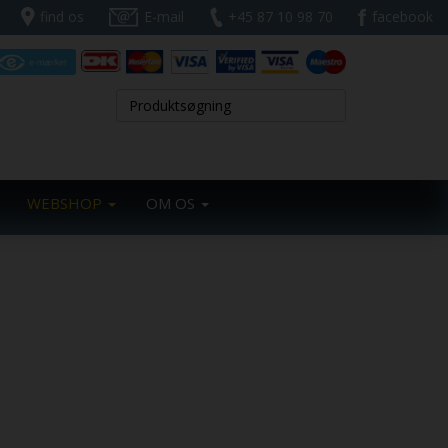
find os
E-mail
+45 87 10 98 70
facebook
WEBSHOP
OM OS