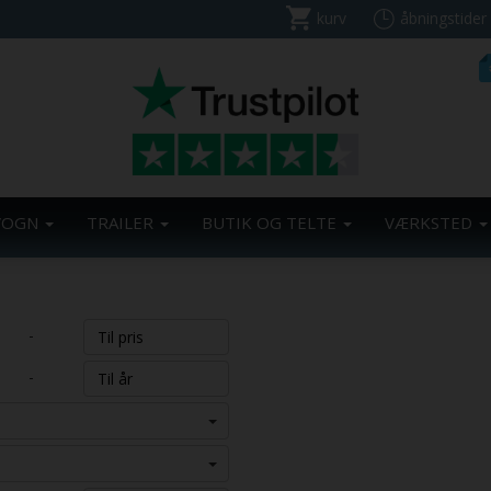
kurv
åbningstider
VOGN
TRAILER
BUTIK OG TELTE
VÆRKSTED
-
-