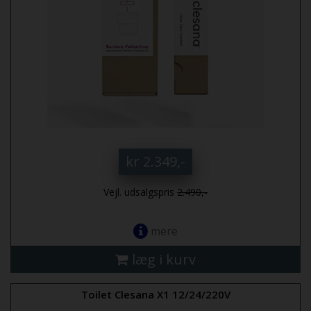
kr 2.349,-
Vejl. udsalgspris
2.490,-
mere
læg i kurv
Toilet Clesana X1 12/24/220V