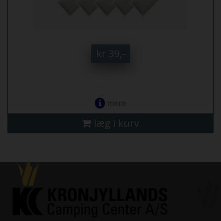
kr 39,-
mere
læg i kurv