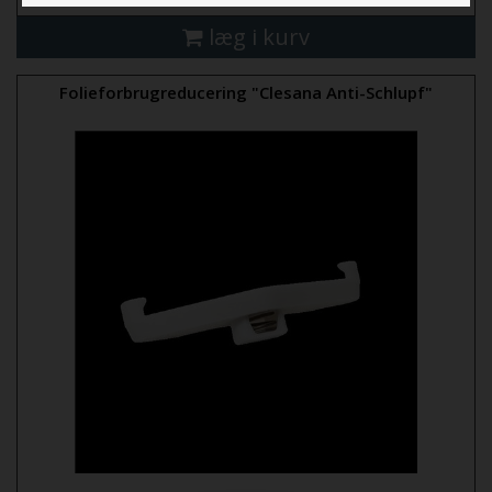
læg i kurv
Folieforbrugreducering "Clesana Anti-Schlupf"