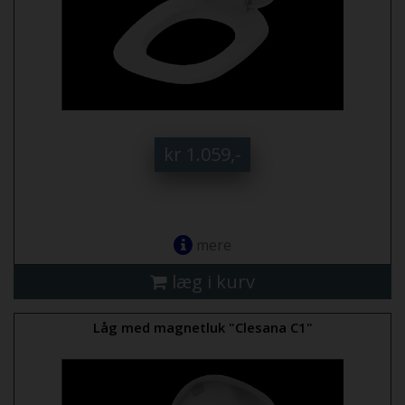
kr 1.059,-
mere
læg i kurv
Låg med magnetluk "Clesana C1"