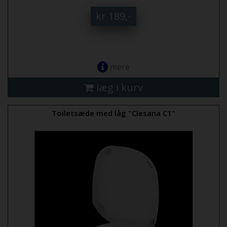
kr 189,-
mere
læg i kurv
Toiletsæde med låg "Clesana C1"