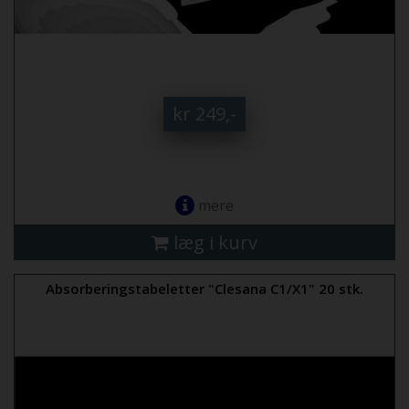
kr 249,-
mere
læg i kurv
Absorberingstabeletter "Clesana C1/X1" 20 stk.