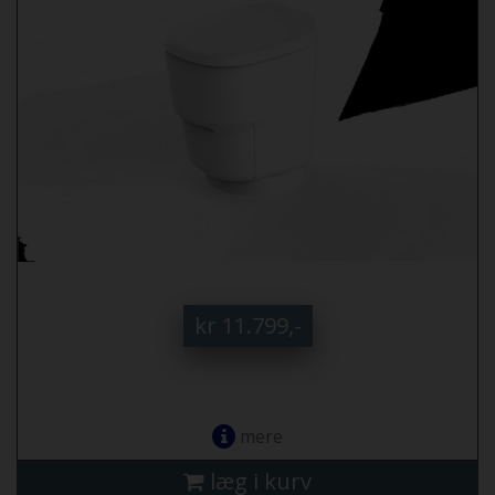
kr 11.799,-
mere
læg i kurv