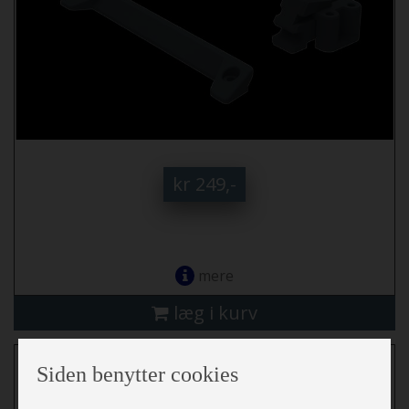
kr 249,-
mere
læg i kurv
Absorberingspulver "Clesana C1/X1" 1 kg
Siden benytter cookies