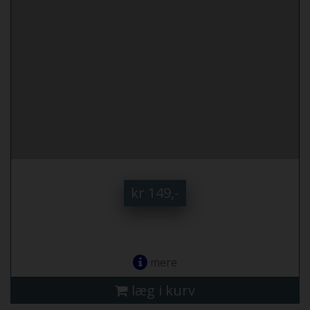
kr 149,-
mere
læg i kurv