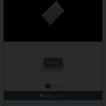
kr 39,-
mere
læg i kurv