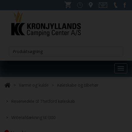
Toggl
navig
Varme og kulde
Køleskabe og tilbehør
Reservedele til Thetford køleskab
Vinterafdækning til l300