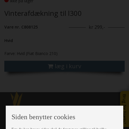
Ikke på lager
Vinterafdækning til l300
kr 299,-
Vare nr. C808125
Hvid
Farve: Hvid (Fiat Bianco 210)
læg i kurv
Brug for hjælp?
Siden benytter cookies