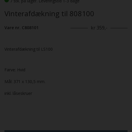
7 stk. på lager. Leveringstid 1-3 dage
Vinterafdækning til 808100
kr 359,-
Vare nr. C808101
Vinterafdækning til LS100
Farve: Hvid
Mål: 371 x 130,5 mm.
inkl. låseskruer