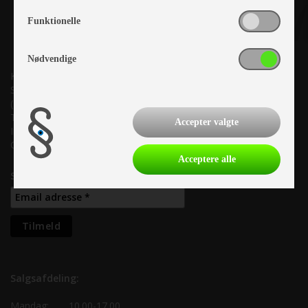
Funktionelle
Nødvendige
Kronjyllands Camping Center A/S
Suderholmen 10, 8960 Randers SØ
(Lige ud til Grenåvej)
Tlf. +45 87 10 98 70
Accepter valgte
Info@as-kcc.dk
CVR: 33 38 77 33
Acceptere alle
Samtykke til nyhedsbrev
Salgsafdeling:
Mandag:
10.00-17.00