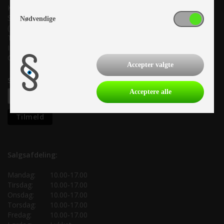
Kronjyllands Camping Center A/S
Suderholmen 10, 8960 Randers SØ
Nødvendige
(Lige ud til Grenåvej)
Tlf. +45 87 10 98 70
Info@as-kcc.dk
CVR: 33 38 77 33
Accepter valgte
Samtykke til nyhedsbrev
Acceptere alle
Salgsafdeling:
Mandag:
10.00-17.00
Tirsdag:
10.00-17.00
Onsdag:
10.00-17.00
Torsdag:
10.00-17.00
Fredag:
10.00-17.00