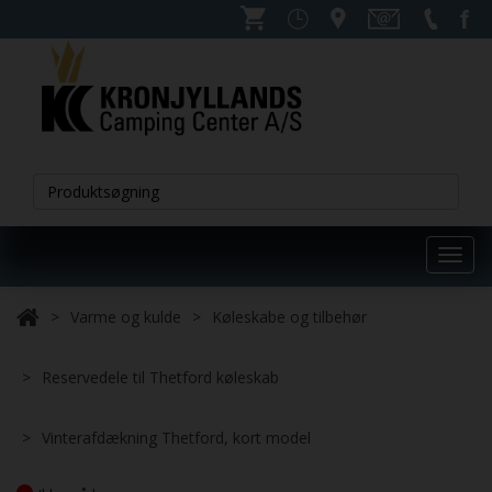
Toggl
navig
Varme og kulde
Køleskabe og tilbehør
Reservedele til Thetford køleskab
Vinterafdækning Thetford, kort model