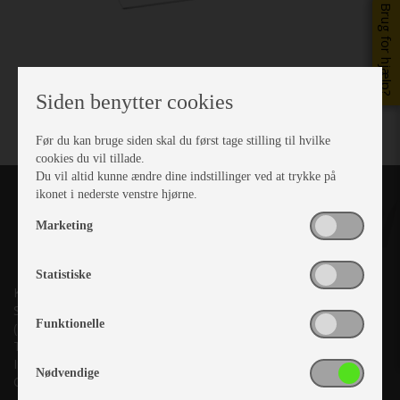
Brug for hjælp?
Siden benytter cookies
Før du kan bruge siden skal du først tage stilling til hvilke
cookies du vil tillade.
Du vil altid kunne ændre dine indstillinger ved at trykke på
ikonet i nederste venstre hjørne.
Marketing
Statistiske
Kronjyllands Camping Center A/S
Suderholmen 10, 8960 Randers SØ
Funktionelle
(Lige ud til Grenåvej)
Tlf. +45 87 10 98 70
Info@as-kcc.dk
Nødvendige
CVR: 33 38 77 33