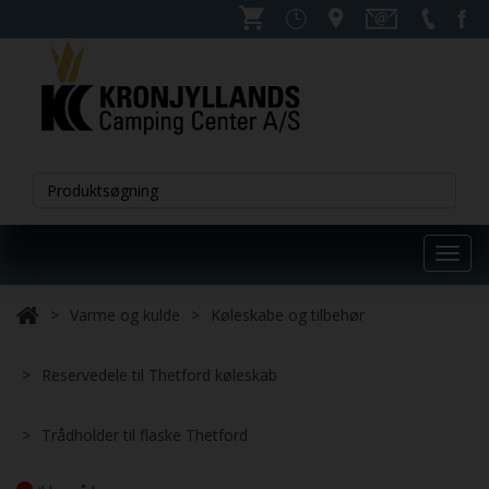
Toggl
navig
Varme og kulde
Køleskabe og tilbehør
Reservedele til Thetford køleskab
Trådholder til flaske Thetford