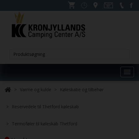
Toggl
navig
Varme og kulde
Køleskabe og tilbehør
Reservedele til Thetford køleskab
Termoføler til køleskab Thetford