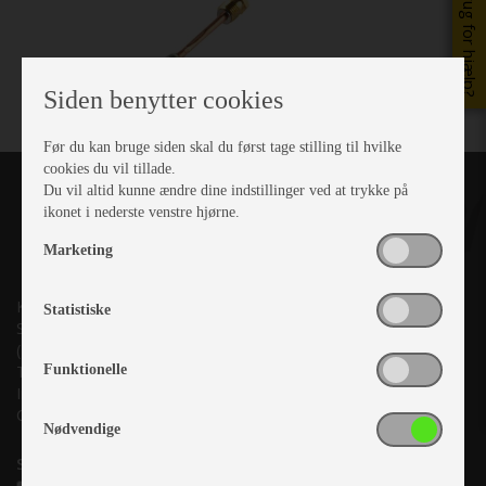
Brug for hjælp?
Siden benytter cookies
Før du kan bruge siden skal du først tage stilling til hvilke
cookies du vil tillade.
Du vil altid kunne ændre dine indstillinger ved at trykke på
ikonet i nederste venstre hjørne.
Marketing
Kronjyllands Camping Center A/S
Statistiske
Suderholmen 10, 8960 Randers SØ
(Lige ud til Grenåvej)
Funktionelle
Tlf. +45 87 10 98 70
Info@as-kcc.dk
CVR: 33 38 77 33
Nødvendige
Samtykke til nyhedsbrev