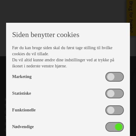
Brug for hjælp?
Siden benytter cookies
Før du kan bruge siden skal du først tage stilling til hvilke
cookies du vil tillade.
Du vil altid kunne ændre dine indstillinger ved at trykke på
ikonet i nederste venstre hjørne.
Marketing
Statistiske
Kronjyllands Camping Center A/S
Suderholmen 10, 8960 Randers SØ
Funktionelle
(Lige ud til Grenåvej)
Tlf. +45 87 10 98 70
Info@as-kcc.dk
Nødvendige
CVR: 33 38 77 33