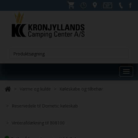
Toggl
navig
Varme og kulde
Køleskabe og tilbehør
Reservedele til Dometic køleskab
Vinterafdækning til 808100