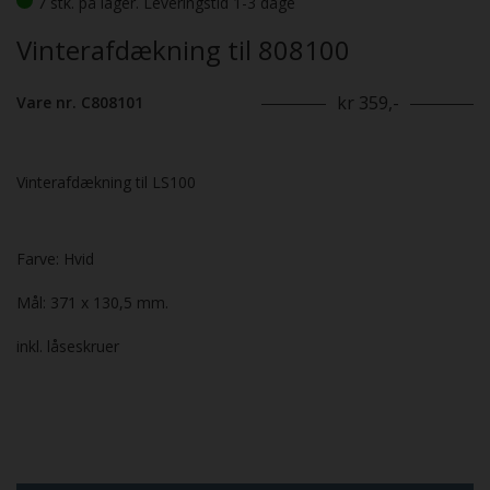
7 stk. på lager. Leveringstid 1-3 dage
Vinterafdækning til 808100
kr 359,-
Vare nr. C808101
Vinterafdækning til LS100
Farve: Hvid
Mål: 371 x 130,5 mm.
inkl. låseskruer