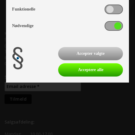
Funktionelle
Nødvendige
Kronjyllands Camping Center A/S
Suderholmen 10, 8960 Randers SØ
(Lige ud til Grenåvej)
Tlf. +45 87 10 98 70
Accepter valgte
Info@as-kcc.dk
CVR: 33 38 77 33
Acceptere alle
Samtykke til nyhedsbrev
Salgsafdeling:
Mandag:
10.00-17.00