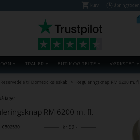
kurv
åbningstider
VOGN
TRAILER
BUTIK OG TELTE
VÆRKSTED
Reservedele til Dometic køleskab
Reguleringsknap RM 6200 m. fl.
på lager
leringsknap RM 6200 m. fl.
kr 99,-
. C502530