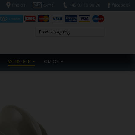
find os
E-mail
+45 87 10 98 70
facebook
WEBSHOP
OM OS