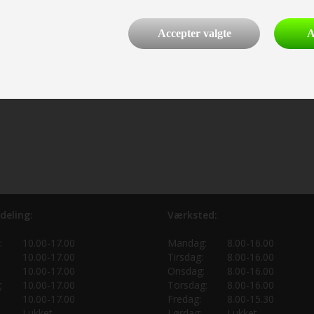
Accepter valgte
A
deling:
Værksted:
:
10.00-17.00
Mandag:
8.00-16.00
10.00-17.00
Tirsdag:
8.00-16.00
10.00-17.00
Onsdag:
8.00-16.00
:
10.00-17.00
Torsdag:
8.00-16.00
10.00-17.00
Fredag:
8.00-15.30
Lukket
Lørdag:
Lukket