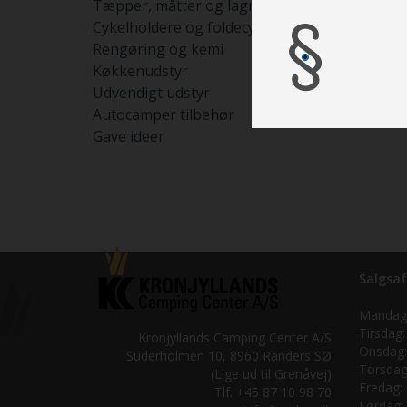
Tæpper, måtter og lagner
Cykelholdere og foldecykler
Rengøring og kemi
Køkkenudstyr
Udvendigt udstyr
Autocamper tilbehør
Gave ideer
Salgsaf
Mandag
Tirsdag:
Kronjyllands Camping Center A/S
Onsdag:
Suderholmen 10, 8960 Randers SØ
Torsdag
(Lige ud til Grenåvej)
Fredag:
Tlf. +45 87 10 98 70
Lørdag: