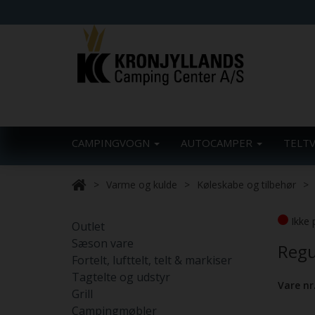
CAMPINGVOGN
AUTOCAMPER
TELT
Varme og kulde
Køleskabe og tilbehør
Ikke 
Outlet
Sæson vare
Regu
Fortelt, lufttelt, telt & markiser
Tagtelte og udstyr
Vare nr
Grill
Campingmøbler