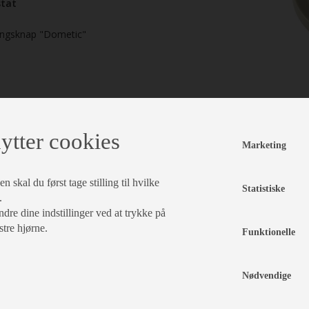
tat
ingsknap "Dometic"
m. fl.
ytter cookies
Marketing
tat
 skal du først tage stilling til hvilke
Statistiske
.
læg i kurv
dre dine indstillinger ved at trykke på
stre hjørne.
Funktionelle
Nødvendige