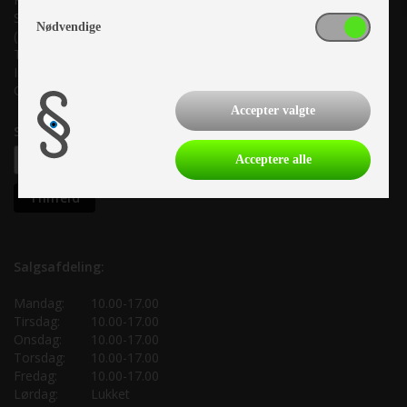
Suderholmen 10, 8960 Randers SØ
Nødvendige
(Lige ud til Grenåvej)
Tlf. +45 87 10 98 70
Info@as-kcc.dk
CVR: 33 38 77 33
Accepter valgte
Samtykke til nyhedsbrev
Acceptere alle
Salgsafdeling:
Mandag:
10.00-17.00
Tirsdag:
10.00-17.00
Onsdag:
10.00-17.00
Torsdag:
10.00-17.00
Fredag:
10.00-17.00
Lørdag:
Lukket