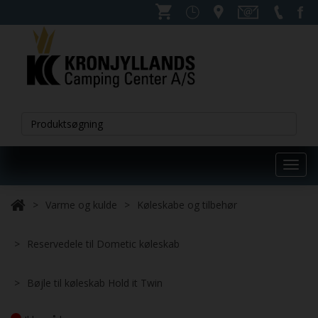
Toggl
navig
Varme og kulde
Køleskabe og tilbehør
Reservedele til Dometic køleskab
Bøjle til køleskab Hold it Twin