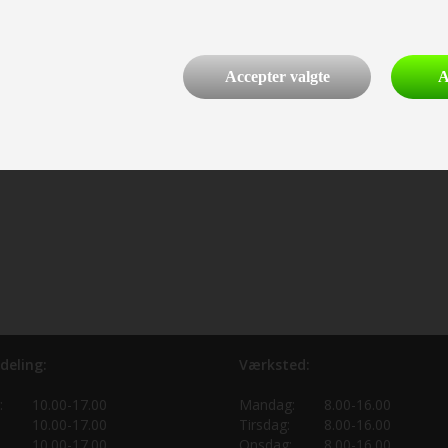
BxD): 821 x 486 x 543 mm.
læg i kurv
Accepter valgte
A
deling:
Værksted:
:
10.00-17.00
Mandag:
8.00-16.00
10.00-17.00
Tirsdag:
8.00-16.00
10.00-17.00
Onsdag:
8.00-16.00