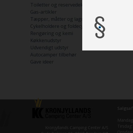
Mål (Hx
Toiletter og reservedele
Gas-artikler
Tæpper, måtter og lagner
Cykelholdere og foldecykler
Rengøring og kemi
Køkkenudstyr
Udvendigt udstyr
Autocamper tilbehør
Gave ideer
Salgsaf
Mandag
Tirsdag:
Kronjyllands Camping Center A/S
Onsdag: