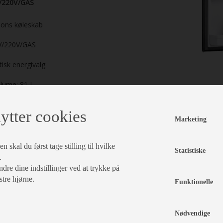
2/220V/GAS
ions køleskab
2V/220V/GAS
isk energivalg
lume: 81 L.
10 L.
ytter cookies
Marketing
se udskæring
 (gns.): 2,4kWh/24h
 skal du først tage stilling til hvilke
Statistiske
.
gas (gns.): 240g/24t
dre dine indstillinger ved at trykke på
stre hjørne.
Funktionelle
,5 kg.
play
Nødvendige