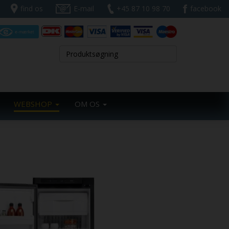
find os
E-mail
+45 87 10 98 70
facebook
WEBSHOP
OM OS