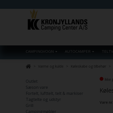
CAMPINGVOGN
AUTOCAMPER
TELT
Varme og kulde
Køleskabe og tilbehør
Ikke 
Outlet
Sæson vare
Køle
Fortelt, lufttelt, telt & markiser
Tagtelte og udstyr
Vare nr
Grill
Campingmøbler