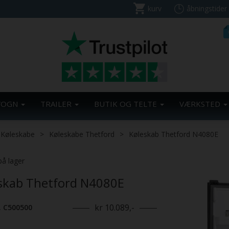
kurv
åbningstider
VOGN
TRAILER
BUTIK OG TELTE
VÆRKSTED
Køleskabe
Køleskabe Thetford
Køleskab Thetford N4080E
på lager
skab Thetford N4080E
kr 10.089,-
. C500500