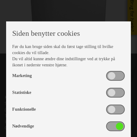
Brug for hjælp?
Siden benytter cookies
Før du kan bruge siden skal du først tage stilling til hvilke
cookies du vil tillade.
Du vil altid kunne ændre dine indstillinger ved at trykke på
ikonet i nederste venstre hjørne.
Marketing
Statistiske
Kronjyllands Camping Center A/S
Suderholmen 10, 8960 Randers SØ
(Lige ud til Grenåvej)
Funktionelle
Tlf. +45 87 10 98 70
Info@as-kcc.dk
Nødvendige
CVR: 33 38 77 33