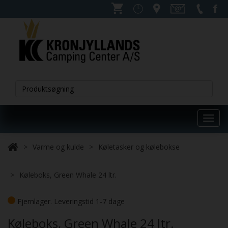
Toggl
navig
Varme og kulde
Køletasker og kølebokse
Køleboks, Green Whale 24 ltr.
Fjernlager. Leveringstid 1-7 dage
Køleboks, Green Whale 24 ltr.