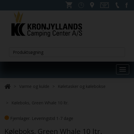
Toggl
navig
Varme og kulde
Køletasker og kølebokse
Køleboks, Green Whale 10 ltr.
Fjernlager. Leveringstid 1-7 dage
Køleboks, Green Whale 10 ltr.