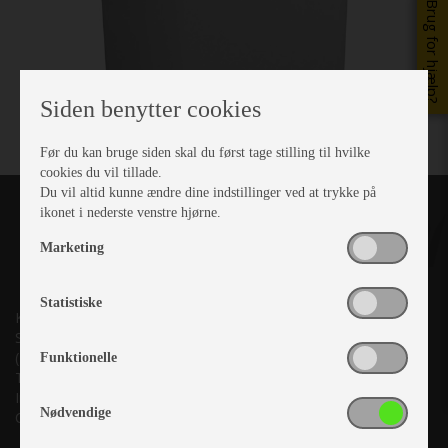
Brug for hjælp?
Siden benytter cookies
Før du kan bruge siden skal du først tage stilling til hvilke
cookies du vil tillade.
Du vil altid kunne ændre dine indstillinger ved at trykke på
ikonet i nederste venstre hjørne.
Marketing
Statistiske
Kronjyllands Camping Center A/S
Suderholmen 10, 8960 Randers SØ
(Lige ud til Grenåvej)
Funktionelle
Tlf. +45 87 10 98 70
Info@as-kcc.dk
Nødvendige
CVR: 33 38 77 33