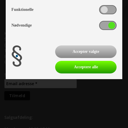
Funktionelle
Nødvendige
Kronjyllands Camping Center A/S
Suderholmen 10, 8960 Randers SØ
(Lige ud til Grenåvej)
Tlf. +45 87 10 98 70
Accepter valgte
Info@as-kcc.dk
CVR: 33 38 77 33
Acceptere alle
Samtykke til nyhedsbrev
Salgsafdeling: