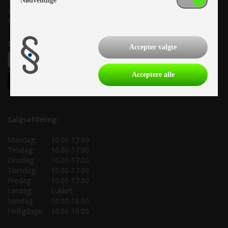
Tlf. +45 87 10 98 70
Nødvendige
Info@as-kcc.dk
CVR: 33 38 77 33
Samtykke til nyhedsbrev
Accepter valgte
Acceptere alle
Salgsafdeling:
Mandag:
10.00-17.00
Tirsdag:
10.00-17.00
Onsdag:
10.00-17.00
Torsdag:
10.00-17.00
Fredag:
10.00-17.00
Lørdag:
Lukket
Søndag:
10.00-16.00
Helligdage:
10.00-16.00