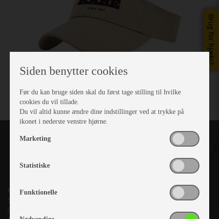
Brug for hjælp?
Siden benytter cookies
Før du kan bruge siden skal du først tage stilling til hvilke
cookies du vil tillade.
Du vil altid kunne ændre dine indstillinger ved at trykke på
ikonet i nederste venstre hjørne.
Marketing
Statistiske
Kronjyllands Camping Center A/S
Funktionelle
Suderholmen 10, 8960 Randers SØ
(Lige ud til Grenåvej)