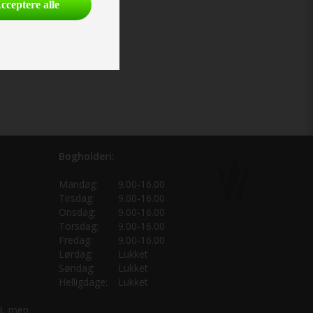
cceptere alle
Bogholderi:
Mandag:
9.00-16.00
Tirsdag:
9.00-16.00
Onsdag:
9.00-16.00
Torsdag:
9.00-16.00
Fredag:
9.00-16.00
Lørdag:
Lukket
Søndag:
Lukket
Helligdage:
Lukket
 9, men