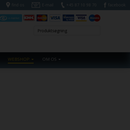
find os
E-mail
+45 87 10 98 70
facebook
WEBSHOP
OM OS