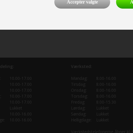
Accepter valgte
A
deling:
Værksted:
:
10.00-17.00
Mandag:
8.00-16.00
10.00-17.00
Tirsdag:
8.00-16.00
10.00-17.00
Onsdag:
8.00-16.00
:
10.00-17.00
Torsdag:
8.00-16.00
10.00-17.00
Fredag:
8.00-15.30
Lukket
Lørdag:
Lukket
10.00-16.00
Søndag:
Lukket
ge:
10.00-16.00
Helligdage:
Lukket
Værkstedstelefonerne åbner kl.