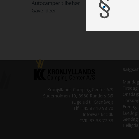
Autocamper tilbehør
Gave ideer
Salgsaf
Mandag
Tirsdag:
Kronjyllands Camping Center A/S
Onsdag:
Suderholmen 10, 8960 Randers SØ
Torsdag
(Lige ud til Grenåvej)
Fredag:
Tlf. +45 87 10 98 70
Lørdag:
Info@as-kcc.dk
Søndag:
CVR: 33 38 77 33
Helligda