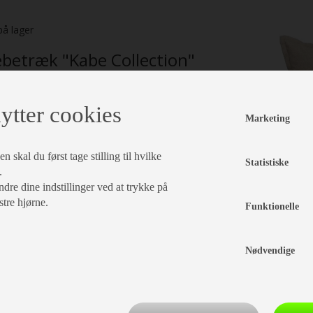
på lager
betræk "Kabe Collection"
e
ytter cookies
kr 139,-
. CKA570657
Marketing
igennem KABE ForhandlernettetLeveringstid
 skal du først tage stilling til hvilke
ventes
Statistiske
.
læg i kurv
dre dine indstillinger ved at trykke på
stre hjørne.
Funktionelle
Nødvendige
traudstyr
Pude uden betræk"Kabe Collection" Grå
Vare nr. CKA570635E