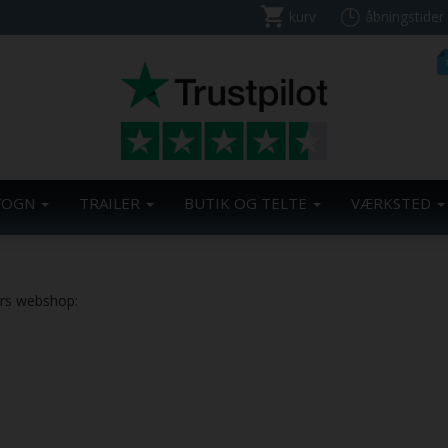
kurv
åbningstider
VOGN
TRAILER
BUTIK OG TELTE
VÆRKSTED
ers webshop: