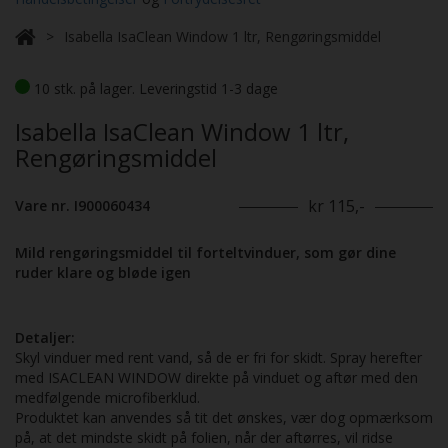
Isabella IsaClean Window 1 ltr, Rengøringsmiddel
10 stk. på lager. Leveringstid 1-3 dage
Isabella IsaClean Window 1 ltr,
Rengøringsmiddel
kr 115,-
Vare nr. I900060434
Mild rengøringsmiddel til forteltvinduer, som gør dine
ruder klare og bløde igen
Detaljer:
Skyl vinduer med rent vand, så de er fri for skidt. Spray herefter
med ISACLEAN WINDOW direkte på vinduet og aftør med den
medfølgende microfiberklud.
Produktet kan anvendes så tit det ønskes, vær dog opmærksom
på, at det mindste skidt på folien, når der aftørres, vil ridse