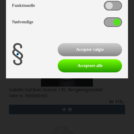
Funktionelle
Nødvendige
Accepter valgte
Acceptere alle
Isabella IsaClean Season 1 ltr, Rengøringsmiddel
Vare nr. I900060432
kr 115,-