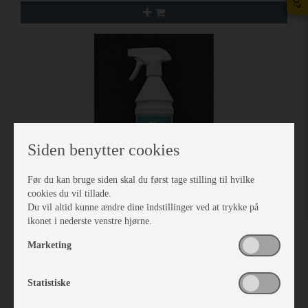
Siden benytter cookies
Før du kan bruge siden skal du først tage stilling til hvilke
cookies du vil tillade.
Du vil altid kunne ændre dine indstillinger ved at trykke på
ikonet i nederste venstre hjørne.
Isabella IsaClean All-Year1 ltr, Rengøringsmiddel
Marketing
Vare nr. I900060431
kr 115,-
Statistiske