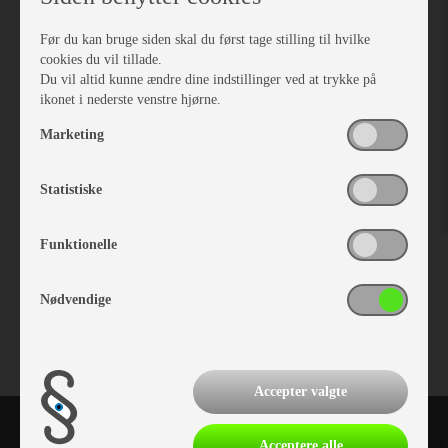
Før du kan bruge siden skal du først tage stilling til hvilke
cookies du vil tillade.
Du vil altid kunne ændre dine indstillinger ved at trykke på
ikonet i nederste venstre hjørne.
Marketing
Statistiske
Funktionelle
Isabella Imprægneringsspray, (1 stk.)
Vare nr. I900060062
kr 80,-
Nødvendige
Accepter valgte
Acceptere alle