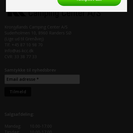
Kronjyllands Camping Center A/S
Suderholmen 10, 8960 Randers SØ
(Lige ud til Grenåvej)
Tlf. +45 87 10 98 70
Info@as-kcc.dk
CVR: 33 38 77 33
Samtykke til nyhedsbrev
Salgsafdeling:
Mandag:
10.00-17.00
Tirsdag:
10.00-17.00