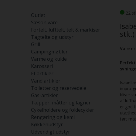
22 st
Outlet
Sæson vare
Isab
Fortelt, lufttelt, telt & markiser
stk.)
Tagtelte og udstyr
Grill
Vare nr
Campingmøbler
Varme og kulde
Perfekt
Karosseri
syninge
El-artikler
Vand artikler
Isabella
Toiletter og reservedele
imprægne
bliver v
Gas-artikler
af lufth
Tæpper, måtter og lagner
er god t
Cykelholdere og foldecykler
utæthede
Rengøring og kemi
tørt mat
Køkkenudstyr
Udvendigt udstyr