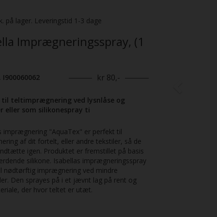
Previous
k. på lager. Leveringstid 1-3 dage
ella Imprægneringsspray, (1
kr 80,-
. I900060062
 til teltimprægnering ved lysnlåse og
r eller som silikonespray ti
s imprægnering "AquaTex" er perfekt til
ring af dit fortelt, eller andre tekstiler, så de
andtætte igen. Produktet er fremstillet på basis
ærdende silikone. Isabellas imprægneringsspray
il nødtørftig imprægnering ved mindre
r. Den sprayes på i et jævnt lag på rent og
eriale, der hvor teltet er utæt.