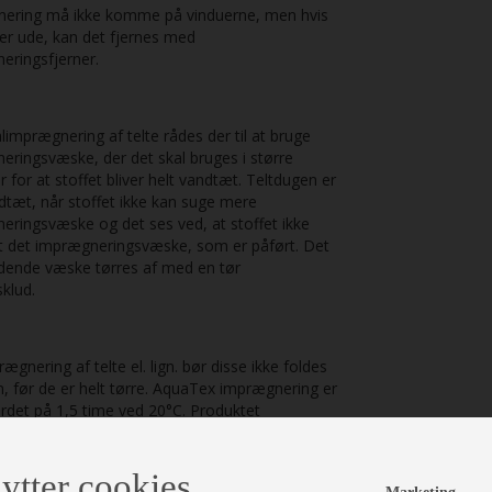
ering må ikke komme på vinduerne, men hvis
er ude, kan det fjernes med
eringsfjerner.
limprægnering af telte rådes der til at bruge
ringsvæske, der det skal bruges i større
for at stoffet bliver helt vandtæt. Teltdugen er
dtæt, når stoffet ikke kan suge mere
eringsvæske og det ses ved, at stoffet ikke
lt det imprægneringsvæske, som er påført. Det
dende væske tørres af med en tør
klud.
ægnering af telte el. lign. bør disse ikke foldes
 før de er helt tørre. AquaTex imprægnering er
rdet på 1,5 time ved 20°C. Produktet
der ingen chlorerede opløsningsmidler.
ytter cookies