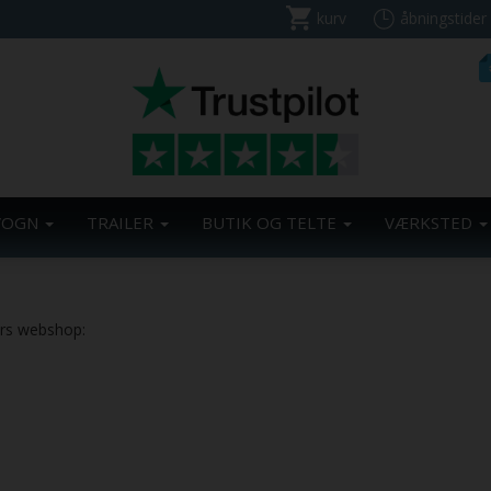
kurv
åbningstider
VOGN
TRAILER
BUTIK OG TELTE
VÆRKSTED
ers webshop: