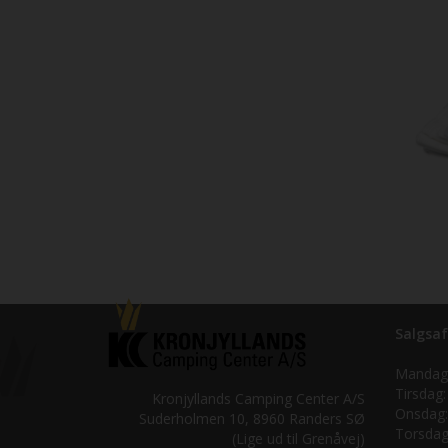
Salgsaf
Mandag
Tirsdag:
Kronjyllands Camping Center A/S
Onsdag:
Suderholmen 10, 8960 Randers SØ
Torsdag
(Lige ud til Grenåvej)