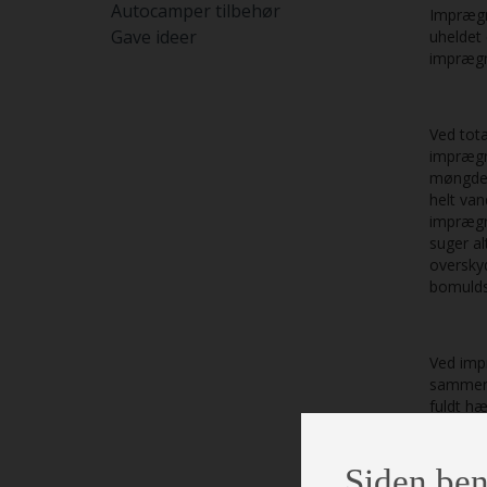
Autocamper tilbehør
Imprægn
Gave ideer
uheldet 
imprægn
Ved tota
imprægne
møngder 
helt van
imprægn
suger a
oversky
bomulds
Ved impr
sammen,
fuldt hæ
indehol
Siden ben