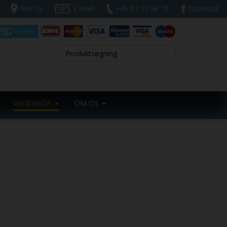
find os
E-mail
+45 87 10 98 70
facebook
WEBSHOP
OM OS