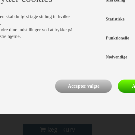
Marketing
s tæt tillukket og køligt. Tåler frost.
 skal du først tage stilling til hvilke
Statistiske
.
r:
dre dine indstillinger ved at trykke på
stre hjørne.
Funktionelle
andfarlig
Nødvendige
rlig: Kan give lungeskade ved indtagelse.
bevares utilgængeligt for børn
Accepter valgte
A
ballagen holdes tæt lukket.
å ikke kommes i kloakafløb
læg i kurv