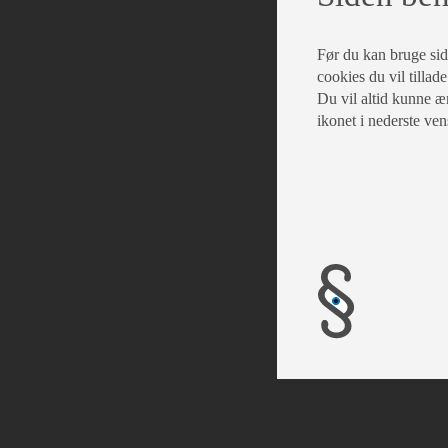
Opbevare
Før du kan bruge siden
cookies du vil tillade
Advarsle
Du vil altid kunne æn
ikonet i nederste ven
Br
Fa
Op
Em
M