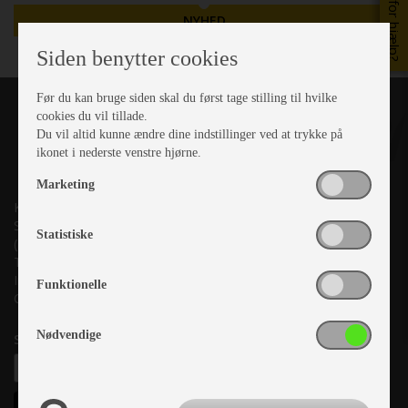
Brug for hjælp?
NYHED
Siden benytter cookies
Før du kan bruge siden skal du først tage stilling til hvilke
cookies du vil tillade.
Du vil altid kunne ændre dine indstillinger ved at trykke på
ikonet i nederste venstre hjørne.
Marketing
Kronjyllands Camping Center A/S
Suderholmen 10, 8960 Randers SØ
Statistiske
(Lige ud til Grenåvej)
Tlf. +45 87 10 98 70
Info@as-kcc.dk
Funktionelle
CVR: 33 38 77 33
Nødvendige
Samtykke til nyhedsbrev