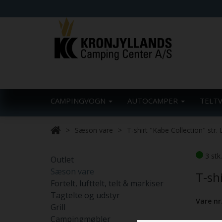
CAMPINGVOGN
AUTOCAMPER
TELT
Sæson vare
T-shirt "Kabe Collection" str. 
3 stk
Outlet
Sæson vare
T-shi
Fortelt, lufttelt, telt & markiser
Tagtelte og udstyr
Vare nr
Grill
Campingmøbler