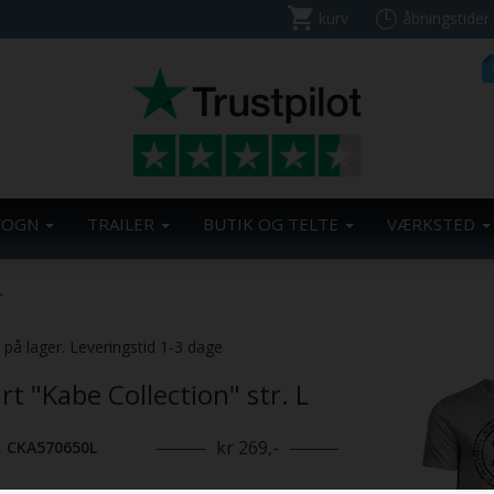
kurv
åbningstider
VOGN
TRAILER
BUTIK OG TELTE
VÆRKSTED
L
. på lager. Leveringstid 1-3 dage
rt "Kabe Collection" str. L
kr 269,-
. CKA570650L