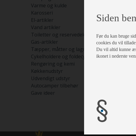
Sælges 
Varme og kulde
skal for
Karosseri
Siden ben
El-artikler
Vand artikler
Toiletter og reservedele
Før du kan bruge siden
Gas-artikler
cookies du vil tillade
Tæpper, måtter og lagner
Du vil altid kunne æn
Cykelholdere og foldecykler
ikonet i nederste ven
Rengøring og kemi
Køkkenudstyr
Udvendigt udstyr
Autocamper tilbehør
Gave ideer