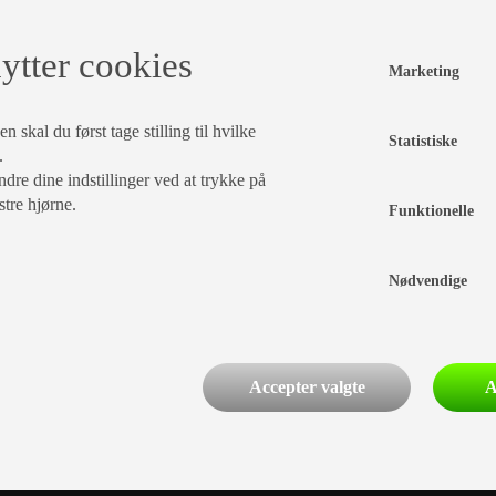
igennem KABE ForhandlernettetLeveringstid
ventes
ytter cookies
læg i kurv
Marketing
 skal du først tage stilling til hvilke
Statistiske
.
dre dine indstillinger ved at trykke på
stre hjørne.
Funktionelle
Nødvendige
Accepter valgte
A