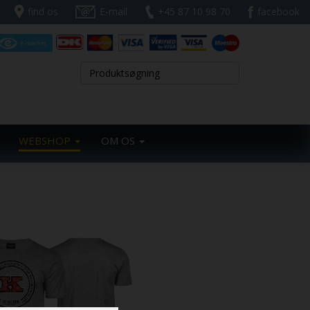
find os
E-mail
+45 87 10 98 70
facebook
WEBSHOP
OM OS