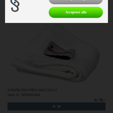
Acceptere alle
Isabella Microfiber klud (1pcs.)
Vare nr. I900060444
kr 45,-