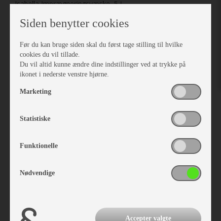
Isabella Imprægneringsvæske, 5 L.
Vare nr. I900060064
Siden benytter cookies
kr 653,-
Før du kan bruge siden skal du først tage stilling til hvilke
cookies du vil tillade.
Du vil altid kunne ændre dine indstillinger ved at trykke på
ikonet i nederste venstre hjørne.
Marketing
Statistiske
Funktionelle
Nødvendige
Isabella Imprægneringsvæske 2,5 L.
Vare nr. I900060071
Accepter valgte
kr 328,-