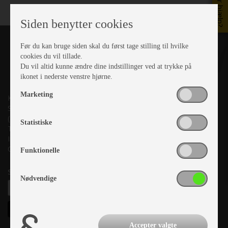
Brug for hjælp?
Siden benytter cookies
Før du kan bruge siden skal du først tage stilling til hvilke
cookies du vil tillade.
Du vil altid kunne ændre dine indstillinger ved at trykke på
ikonet i nederste venstre hjørne.
Marketing
Kronjyllands Camping Center A/S
Suderholmen 10, 8960 Randers SØ
(Lige ud til Grenåvej)
Statistiske
Tlf. +45 87 10 98 70
Info@as-kcc.dk
CVR: 33 38 77 33
Funktionelle
Samtykke til nyhedsbrev
Nødvendige
Accepter valgte