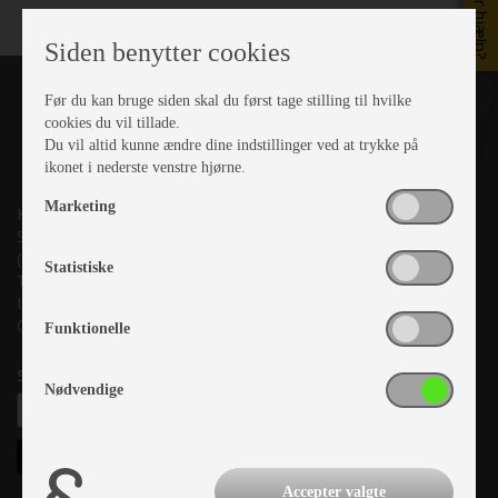
Brug for hjælp?
Siden benytter cookies
Før du kan bruge siden skal du først tage stilling til hvilke
cookies du vil tillade.
Du vil altid kunne ændre dine indstillinger ved at trykke på
ikonet i nederste venstre hjørne.
Marketing
Kronjyllands Camping Center A/S
Suderholmen 10, 8960 Randers SØ
(Lige ud til Grenåvej)
Statistiske
Tlf. +45 87 10 98 70
Info@as-kcc.dk
CVR: 33 38 77 33
Funktionelle
Samtykke til nyhedsbrev
Nødvendige
Accepter valgte