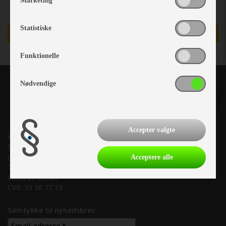
Marketing
Statistiske
TILBUD
Funktionelle
Nødvendige
Accepter valgte
Kronjyllands Camping Center A/S
Suderholmen 10, 8960 Randers SØ
(Lige ud til Grenåvej)
Acceptere alle
Tlf. +45 87 10 98 70
Info@as-kcc.dk
CVR: 33 38 77 33
Samtykke til nyhedsbrev