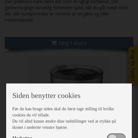
Den praktiske hank føles det som et rigtigt kaffekrus. Det
gennemsigtige skruelåg forhindrer spild, når du går rundt med
det. Alle komponenter er nemme at rengøre og tåler
maskinopvask.
læg i kurv
Brug for hjælp?
Siden benytter cookies
Før du kan bruge siden skal du først tage stilling til hvilke
cookies du vil tillade.
Du vil altid kunne ændre dine indstillinger ved at trykke på
ikonet i nederste venstre hjørne.