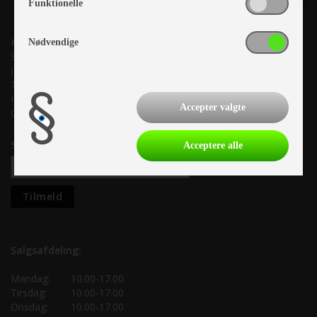
Funktionelle
Kronjyllands Camping Center A/S
Nødvendige
Suderholmen 10, 8960 Randers SØ
(Lige ud til Grenåvej)
Tlf. +45 87 10 98 70
Info@as-kcc.dk
Accepter valgte
CVR: 33 38 77 33
Samtykke til nyhedsbrev
Acceptere alle
Salgsafdeling:
Mandag:
10.00-17.00
Tirsdag:
10.00-17.00
Onsdag:
10.00-17.00