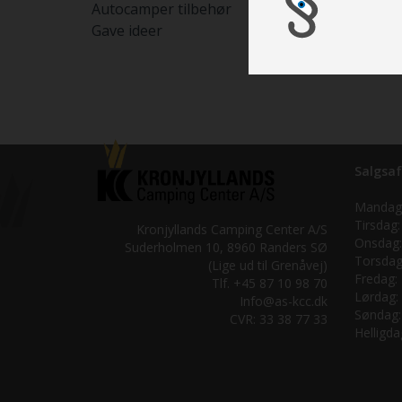
Autocamper tilbehør
Gave ideer
Salgsaf
Mandag
Tirsdag:
Kronjyllands Camping Center A/S
Onsdag:
Suderholmen 10, 8960 Randers SØ
Torsdag
(Lige ud til Grenåvej)
Fredag:
Tlf. +45 87 10 98 70
Lørdag:
Info@as-kcc.dk
Søndag:
CVR: 33 38 77 33
Helligda