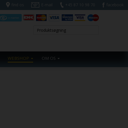
find os
E-mail
+45 87 10 98 70
facebook
WEBSHOP
OM OS