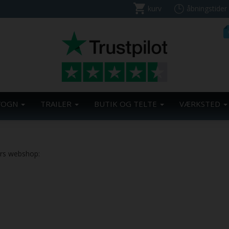
kurv
åbningstider
VOGN
TRAILER
BUTIK OG TELTE
VÆRKSTED
ers webshop: