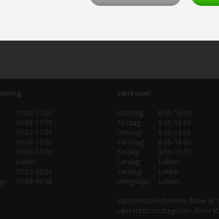
deling:
Værksted:
:
10.00-17.00
Mandag:
8.00-16.00
10.00-17.00
Tirsdag:
8.00-16.00
10.00-17.00
Onsdag:
8.00-16.00
:
10.00-17.00
Torsdag:
8.00-16.00
10.00-17.00
Fredag:
8.00-15.30
Lukket
Lørdag:
Lukket
10.00-16.00
Søndag:
Lukket
ge:
10.00-16.00
Helligdage:
Lukket
Værkstedstelefonerne åbner kl.
værkstedsmodtagelsen åbner kl.