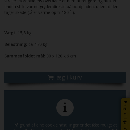
stråler. Bordpladens overflade er nem at rengøre og du kan
endda stille varme gryder direkte på bordpladen, uden at den
tager skade (tåler varme op til 180 ˚ ).
Vægt:
15,8 kg
Belastning:
ca. 170 kg
Sammenfoldet mål:
80 x 120 x 6 cm
læg i kurv
Brug for hjælp?
På grund af dine cookieindstillinger er det ikke muligt at