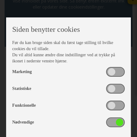
vise indholdet på vores side. Så benyt enten eksternt link
eller opdater dine cookieindstillinger.
Gå til cookie indstillinger
Siden benytter cookies
Gå til indhold
Før du kan bruge siden skal du først tage stilling til hvilke
cookies du vil tillade.
Du vil altid kunne ændre dine indstillinger ved at trykke på
ikonet i nederste venstre hjørne.
Previous
Next
Marketing
Statistiske
Funktionelle
Nødvendige