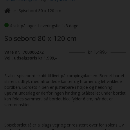
Spisebord 80 x 120 cm
4 stk. på lager. Leveringstid 1-3 dage
Spisebord 80 x 120 cm
kr 1.499,-
Vare nr. I700006272
Vejl. udsalgspris
kr 1.999,-
Stabilt spisebord skabt til livet på campingpladsen. Bordet har et
stilrent udtryk med afrundede kanter og hjørner og let vinklede
bordben. Bordets 4 ben er justerbare i højde og hældning -
ujævnt underlag er derfor ingen hindring. Stålstellet under bordet
kan foldes sammen, så bordet blot fylder 6 cm, når det er
sammenslået.
Spisebordet tåler al slags vejr og er resistent over for solens UV