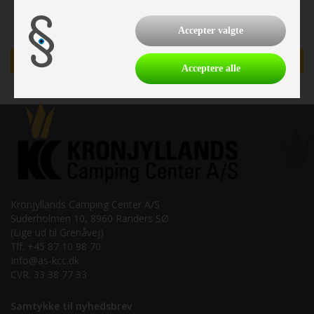
Accepter valgte
TILBUD
Acceptere alle
Kronjyllands Camping Center A/S
Suderholmen 10, 8960 Randers SØ
(Lige ud til Grenåvej)
Tlf. +45 87 10 98 70
Info@as-kcc.dk
CVR: 33 38 77 33
Samtykke til nyhedsbrev