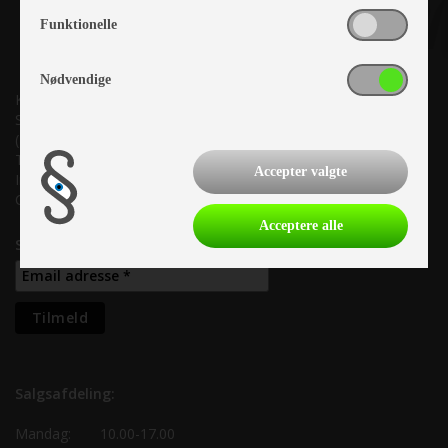
Funktionelle
Nødvendige
Kronjyllands Camping Center A/S
Suderholmen 10, 8960 Randers SØ
(Lige ud til Grenåvej)
Tlf. +45 87 10 98 70
Accepter valgte
Info@as-kcc.dk
CVR: 33 38 77 33
Acceptere alle
Samtykke til nyhedsbrev
Salgsafdeling:
Mandag:
10.00-17.00