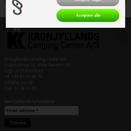
Acceptere alle
Kronjyllands Camping Center A/S
Suderholmen 10, 8960 Randers SØ
(Lige ud til Grenåvej)
Tlf. +45 87 10 98 70
Info@as-kcc.dk
CVR: 33 38 77 33
Samtykke til nyhedsbrev