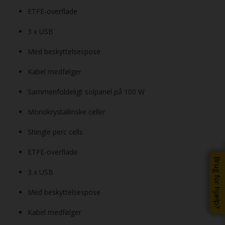
ETFE-overflade
3 x USB
Med beskyttelsespose
Kabel medfølger
Sammenfoldeligt solpanel på 100 W
Monokrystallinske celler
Shingle perc cells
ETFE-overflade
Brug for hjælp?
3 x USB
Med beskyttelsespose
Kabel medfølger