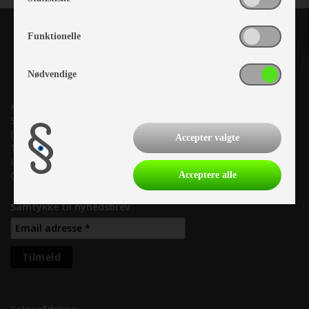
Funktionelle
Nødvendige
Kronjyllands Camping Center A/S
Suderholmen 10, 8960 Randers SØ
(Lige ud til Grenåvej)
Accepter valgte
Tlf. +45 87 10 98 70
Info@as-kcc.dk
CVR: 33 38 77 33
Acceptere alle
Samtykke til nyhedsbrev