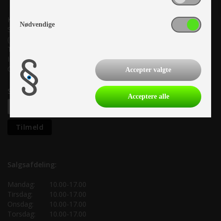
Kronjyllands Camping Center A/S
Nødvendige
Suderholmen 10, 8960 Randers SØ
(Lige ud til Grenåvej)
Tlf. +45 87 10 98 70
Info@as-kcc.dk
CVR: 33 38 77 33
Accepter valgte
Samtykke til nyhedsbrev
Acceptere alle
Salgsafdeling:
Mandag:
10.00-17.00
Tirsdag:
10.00-17.00
Onsdag:
10.00-17.00
Torsdag:
10.00-17.00