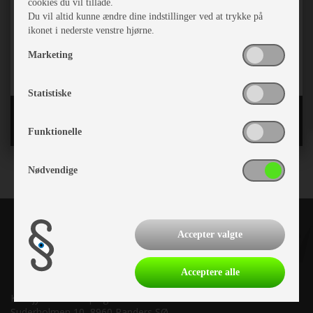
cookies du vil tillade.
Du vil altid kunne ændre dine indstillinger ved at trykke på
ikonet i nederste venstre hjørne.
Marketing
Statistiske
Tilbehør
Funktionelle
Nødvendige
Accepter valgte
Acceptere alle
Kronjyllands Camping Center A/S
Suderholmen 10, 8960 Randers SØ