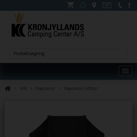
Toggl
navig
Grill
Napoleon
Napoleon Udstyr