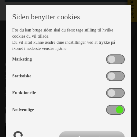
Brug for hjælp?
Siden benytter cookies
Før du kan bruge siden skal du først tage stilling til hvilke
cookies du vil tillade.
Du vil altid kunne ændre dine indstillinger ved at trykke på
ikonet i nederste venstre hjørne.
Marketing
Kronjyllands Camping Center A/S
Suderholmen 10, 8960 Randers SØ
(Lige ud til Grenåvej)
Statistiske
Tlf. +45 87 10 98 70
Info@as-kcc.dk
Funktionelle
CVR: 33 38 77 33
Samtykke til nyhedsbrev
Nødvendige