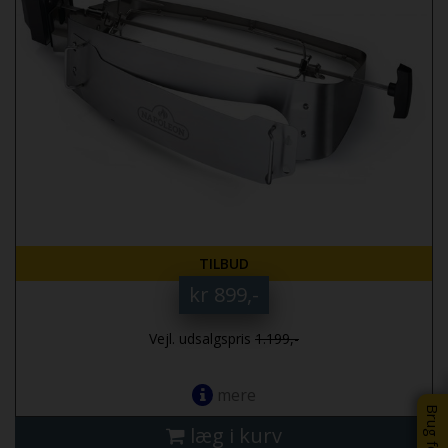
TILBUD
kr 899,-
Vejl. udsalgspris
1.199,-
mere
læg i kurv