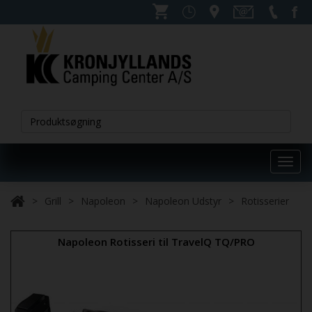
Toggl
navig
Grill
Napoleon
Napoleon Udstyr
Rotisserier
Napoleon Rotisseri til TravelQ TQ/PRO