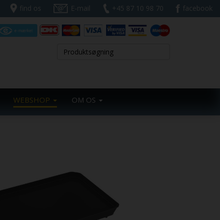
find os
E-mail
+45 87 10 98 70
facebook
WEBSHOP
OM OS