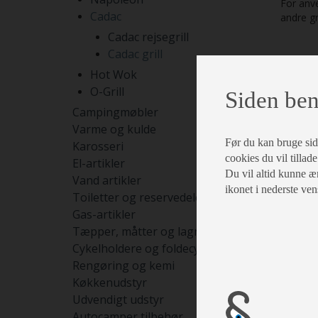
For anv
Cadac
andre gr
Cadac rejsegrill
Cadac grill
Hot Wok
O-Grill
Siden ben
Campingmøbler
Varme og kulde
Før du kan bruge siden
Karosseri
cookies du vil tillade
El-artikler
Du vil altid kunne æn
Vand artikler
ikonet i nederste ven
Toiletter og reservedele
Gas-artikler
Tæpper, måtter og lagner
Cykelholdere og foldecykler
Rengøring og kemi
Køkkenudstyr
Udvendigt udstyr
Autocamper tilbehør