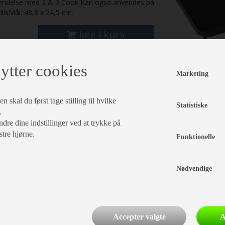
endelse med 2 & 3 Cook Kan også anvendes på
illsMål: 48,8 x 24,5 cm.
læg i kurv
ytter cookies
Marketing
 skal du først tage stilling til hvilke
Statistiske
.
dre dine indstillinger ved at trykke på
stre hjørne.
Funktionelle
Nødvendige
Accepter valgte
A