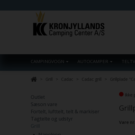
CAMPINGVOGN
AUTOCAMPER
TELT
Grill
Cadac
Cadac grill
Grillplade "
Ikke 
Outlet
Sæson vare
Gril
Fortelt, lufttelt, telt & markiser
Tagtelte og udstyr
Vare nr
Grill
Napoleon