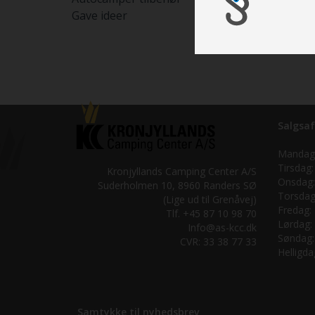
Gave ideer
Salgsaf
Mandag
Tirsdag:
Kronjyllands Camping Center A/S
Onsdag:
Suderholmen 10, 8960 Randers SØ
Torsdag
(Lige ud til Grenåvej)
Fredag:
Tlf. +45 87 10 98 70
Lørdag:
Info@as-kcc.dk
Søndag:
CVR: 33 38 77 33
Helligda
Samtykke til nyhedsbrev