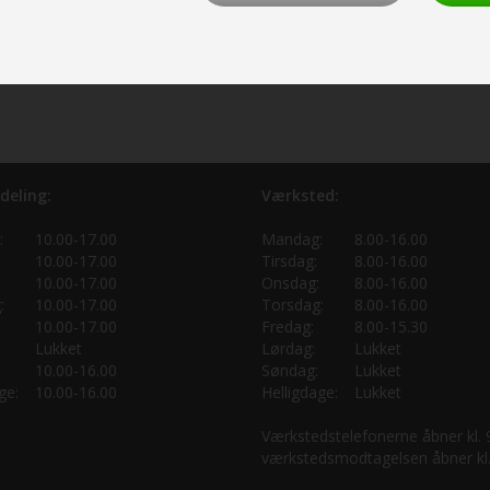
deling:
Værksted:
:
10.00-17.00
Mandag:
8.00-16.00
10.00-17.00
Tirsdag:
8.00-16.00
10.00-17.00
Onsdag:
8.00-16.00
:
10.00-17.00
Torsdag:
8.00-16.00
10.00-17.00
Fredag:
8.00-15.30
Lukket
Lørdag:
Lukket
10.00-16.00
Søndag:
Lukket
ge:
10.00-16.00
Helligdage:
Lukket
Værkstedstelefonerne åbner kl.
værkstedsmodtagelsen åbner kl.