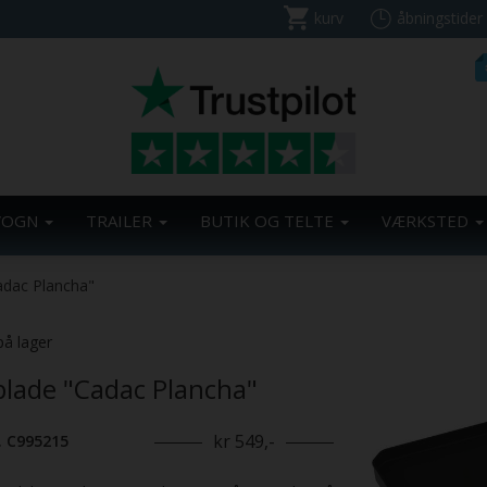
kurv
åbningstider
VOGN
TRAILER
BUTIK OG TELTE
VÆRKSTED
Cadac Plancha"
på lager
lplade "Cadac Plancha"
kr 549,-
. C995215