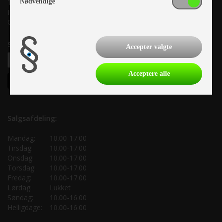
Nødvendige
Tlf. +45 87 10 98 70
Info@as-kcc.dk
CVR: 33 38 77 33
Samtykke til nyhedsbrev
Accepter valgte
Acceptere alle
Salgsafdeling:
Mandag:
10.00-17.00
Tirsdag:
10.00-17.00
Onsdag:
10.00-17.00
Torsdag:
10.00-17.00
Fredag:
10.00-17.00
Lørdag:
Lukket
Søndag:
10.00-16.00
Helligdage:
10.00-16.00