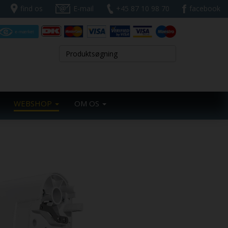
find os
E-mail
+45 87 10 98 70
facebook
WEBSHOP
OM OS