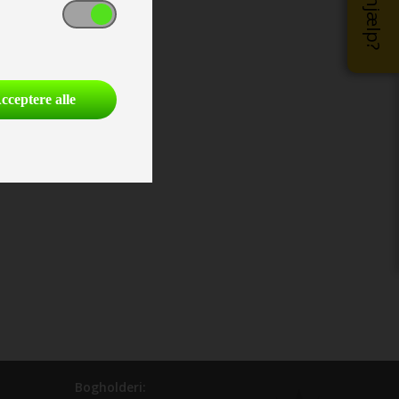
cceptere alle
Bogholderi: