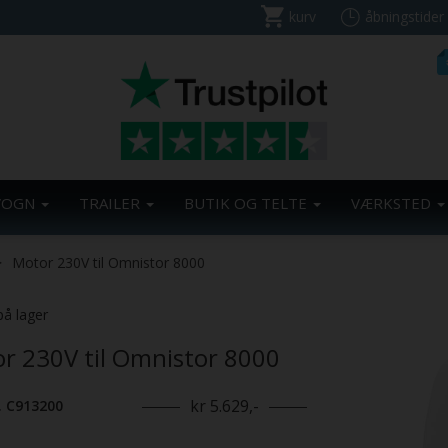
kurv
åbningstider
VOGN
TRAILER
BUTIK OG TELTE
VÆRKSTED
Motor 230V til Omnistor 8000
på lager
r 230V til Omnistor 8000
kr 5.629,-
. C913200