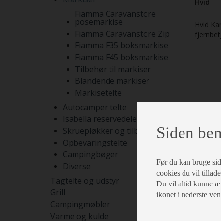
Hvid
Fiamma Caravanstore
posemarkise
Hvid Ka
Fiamma Caravanstore Zip
fjernbet
Fiamma F35 boksmarkise
Fiamma F45 boksmarkise
Tilbehør til markiser
Blandende markiser
Markisetelte
Autocamper telte
Isabella reservedele
Siden ben
Skruepløkker og tilbehør
Opbevaringstelte
Campingbøger
Før du kan bruge siden
Diverse
cookies du vil tillade
Tagtelte og udstyr
Du vil altid kunne æn
Grill
ikonet i nederste ven
Campingmøbler
Varme og kulde