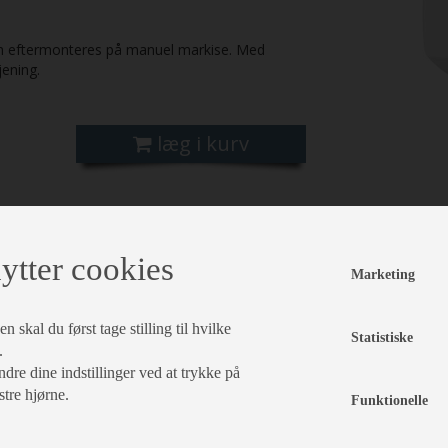
n eftermonteres på manuel markise. Med
jening.
læg i kurv
ytter cookies
Marketing
 skal du først tage stilling til hvilke
Statistiske
.
dre dine indstillinger ved at trykke på
stre hjørne.
Funktionelle