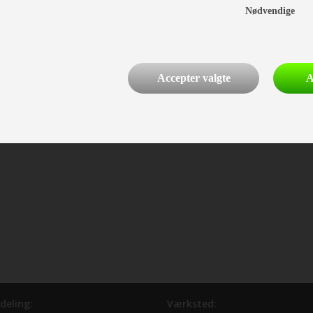
Nødvendige
Accepter valgte
A
deling:
Værksted: