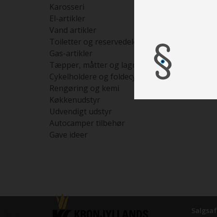
Karosseri
El-artikler
Vand artikler
Toiletter og reservedele
Gas-artikler
Tæpper, måtter og lagner
Cykelholdere og foldecykler
Rengøring og kemi
Køkkenudstyr
Udvendigt udstyr
Autocamper tilbehør
Gave ideer
Salgsaf