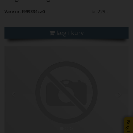
kr 229,-
Vare nr. I999334zzG
læg i kurv
Previous
Next