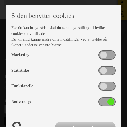
Brug for hjælp?
Siden benytter cookies
Før du kan bruge siden skal du først tage stilling til hvilke
cookies du vil tillade.
Du vil altid kunne ændre dine indstillinger ved at trykke på
ikonet i nederste venstre hjørne.
Marketing
Kronjyllands Camping Center A/S
Suderholmen 10, 8960 Randers SØ
(Lige ud til Grenåvej)
Statistiske
Tlf. +45 87 10 98 70
Info@as-kcc.dk
Funktionelle
CVR: 33 38 77 33
Samtykke til nyhedsbrev
Nødvendige