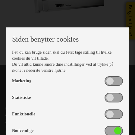
Brug for hjælp?
Siden benytter cookies
Før du kan bruge siden skal du først tage stilling til hvilke
cookies du vil tillade.
Du vil altid kunne ændre dine indstillinger ved at trykke på
ikonet i nederste venstre hjørne.
Marketing
Statistiske
Kronjyllands Camping Center A/S
Suderholmen 10, 8960 Randers SØ
Funktionelle
(Lige ud til Grenåvej)
Tlf. +45 87 10 98 70
Nødvendige
Info@as-kcc.dk