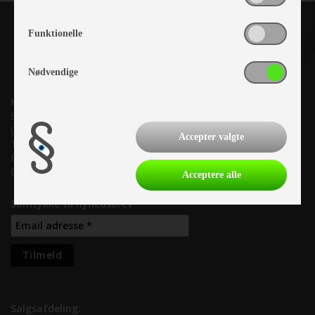
Funktionelle
Nødvendige
Kronjyllands Camping Center A/S
Suderholmen 10, 8960 Randers SØ
(Lige ud til Grenåvej)
Accepter valgte
Tlf. +45 87 10 98 70
Info@as-kcc.dk
CVR: 33 38 77 33
Acceptere alle
Samtykke til nyhedsbrev
Salgsafdeling: