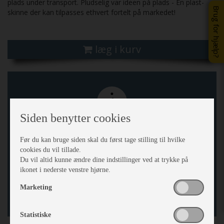
plads under transport. Pludselig var ideen på plads - En plast-
Brug for hjælp?
skinne der kan tilpasses ethvert fortelt på markedet!
læg i kurv
Siden benytter cookies
På grund af dine cookieindstillinger er det ikke muligt at
Før du kan bruge siden skal du først tage stilling til hvilke
vise indholdet på vores side. Så benyt enten eksternt link
cookies du vil tillade.
eller opdater dine cookieindstillinger.
Du vil altid kunne ændre dine indstillinger ved at trykke på
ikonet i nederste venstre hjørne.
Gå til cookie indstillinger
Marketing
Gå til indhold
Statistiske