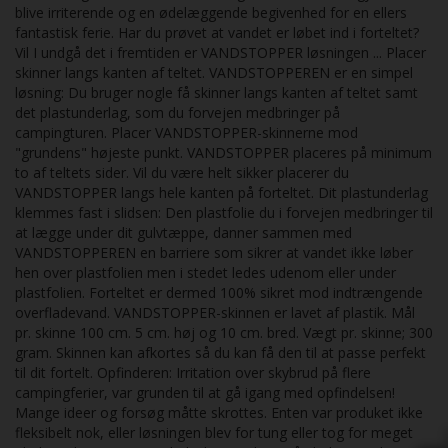
blive irriterende og en ødelæggende begivenhed for en ellers
fantastisk ferie. Har du prøvet at vandet er løbet ind i forteltet?
Vil I undgå det i fremtiden er VANDSTOPPER løsningen ... Placer
skinner langs kanten af teltet. VANDSTOPPEREN er en simpel
løsning: Du bruger nogle få skinner langs kanten af teltet samt
det plastunderlag, som du forvejen medbringer på
campingturen. Placer VANDSTOPPER-skinnerne mod
"grundens" højeste punkt. VANDSTOPPER placeres på minimum
to af teltets sider. Vil du være helt sikker placerer du
VANDSTOPPER langs hele kanten på forteltet. Dit plastunderlag
klemmes fast i slidsen: Den plastfolie du i forvejen medbringer til
at lægge under dit gulvtæppe, danner sammen med
VANDSTOPPEREN en barriere som sikrer at vandet ikke løber
hen over plastfolien men i stedet ledes udenom eller under
plastfolien. Forteltet er dermed 100% sikret mod indtrængende
overfladevand. VANDSTOPPER-skinnen er lavet af plastik. Mål
pr. skinne 100 cm. 5 cm. høj og 10 cm. bred. Vægt pr. skinne; 300
gram. Skinnen kan afkortes så du kan få den til at passe perfekt
til dit fortelt. Opfinderen: Irritation over skybrud på flere
campingferier, var grunden til at gå igang med opfindelsen!
Mange ideer og forsøg måtte skrottes. Enten var produket ikke
fleksibelt nok, eller løsningen blev for tung eller tog for meget