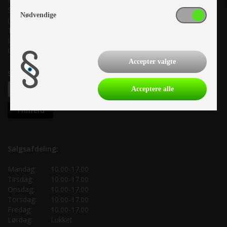
Suderholmen 10, 8960 Randers SØ
Nødvendige
(Lige ud til Grenåvej)
Tlf. +45 87 10 98 70
Info@as-kcc.dk
CVR: 33 38 77 33
Accepter valgte
Samtykke til nyhedsbrev
Acceptere alle
Salgsafdeling:
Mandag:
10.00-17.00
Tirsdag:
10.00-17.00
Onsdag:
10.00-17.00
Torsdag:
10.00-17.00
Fredag:
10.00-17.00
Lørdag:
Lukket