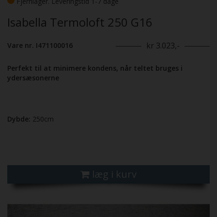
Fjernlager. Leveringstid 1-7 dage
Isabella Termoloft 250 G16
kr 3.023,-
Vare nr. I471100016
Perfekt til at minimere kondens, når teltet bruges i
ydersæsonerne
Dybde:
250cm
læg i kurv
Previous
Next