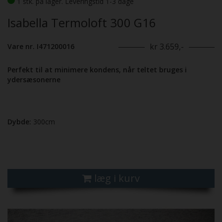
1 stk. på lager. Leveringstid 1-3 dage
Isabella Termoloft 300 G16
kr 3.659,-
Vare nr. I471200016
Perfekt til at minimere kondens, når teltet bruges i
ydersæsonerne
Dybde:
300cm
læg i kurv
Previous
Next