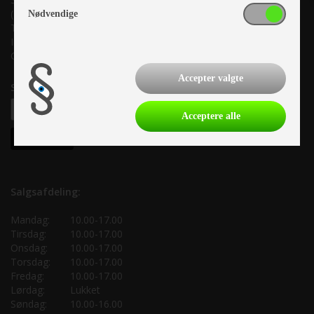
(Lige ud til Grenåvej)
Nødvendige
Tlf. +45 87 10 98 70
Info@as-kcc.dk
CVR: 33 38 77 33
Accepter valgte
Samtykke til nyhedsbrev
Acceptere alle
Salgsafdeling:
Mandag:
10.00-17.00
Tirsdag:
10.00-17.00
Onsdag:
10.00-17.00
Torsdag:
10.00-17.00
Fredag:
10.00-17.00
Lørdag:
Lukket
Søndag:
10.00-16.00