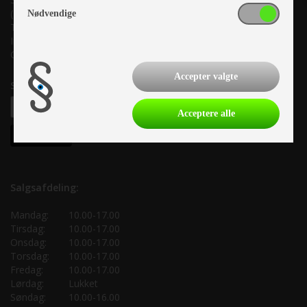
(Lige ud til Grenåvej)
Nødvendige
Tlf. +45 87 10 98 70
Info@as-kcc.dk
CVR: 33 38 77 33
Accepter valgte
Samtykke til nyhedsbrev
Acceptere alle
Salgsafdeling:
Mandag:
10.00-17.00
Tirsdag:
10.00-17.00
Onsdag:
10.00-17.00
Torsdag:
10.00-17.00
Fredag:
10.00-17.00
Lørdag:
Lukket
Søndag:
10.00-16.00